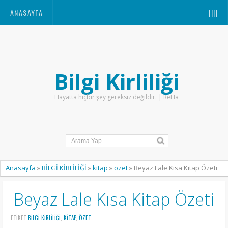
ANASAYFA
||||
Bilgi Kirliliği
Hayatta hiçbir şey gereksiz değildir. | ReHa
Anasayfa
»
BİLGİ KİRLİLİĞİ
»
kitap
»
özet
»
Beyaz Lale Kısa Kitap Özeti
Beyaz Lale Kısa Kitap Özeti
ETIKET
BİLGİ KİRLİLİĞİ
,
KITAP
,
ÖZET