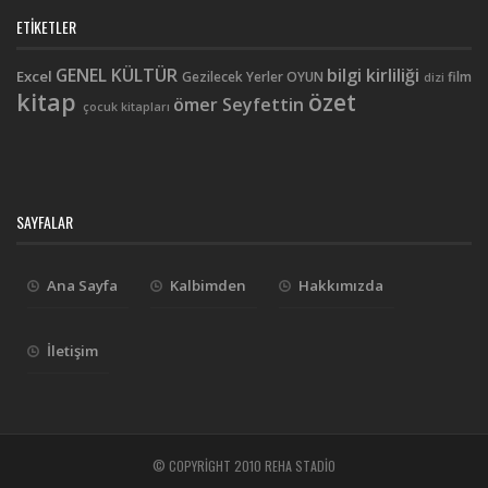
ETIKETLER
GENEL KÜLTÜR
bilgi kirliliği
Excel
Gezilecek Yerler
OYUN
film
dizi
kitap
özet
ömer Seyfettin
çocuk kitapları
SAYFALAR
Ana Sayfa
Kalbimden
Hakkımızda
İletişim
© COPYRIGHT 2010 REHA STADIO