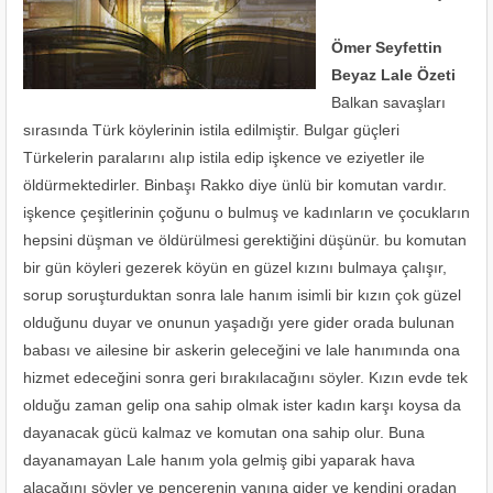
Ömer Seyfettin
Beyaz Lale Özeti
Balkan savaşları
sırasında Türk köylerinin istila edilmiştir. Bulgar güçleri
Türkelerin paralarını alıp istila edip işkence ve eziyetler ile
öldürmektedirler. Binbaşı Rakko diye ünlü bir komutan vardır.
işkence çeşitlerinin çoğunu o bulmuş ve kadınların ve çocukların
hepsini düşman ve öldürülmesi gerektiğini düşünür. bu komutan
bir gün köyleri gezerek köyün en güzel kızını bulmaya çalışır,
sorup soruşturduktan sonra lale hanım isimli bir kızın çok güzel
olduğunu duyar ve onunun yaşadığı yere gider orada bulunan
babası ve ailesine bir askerin geleceğini ve lale hanımında ona
hizmet edeceğini sonra geri bırakılacağını söyler. Kızın evde tek
olduğu zaman gelip ona sahip olmak ister kadın karşı koysa da
dayanacak gücü kalmaz ve komutan ona sahip olur. Buna
dayanamayan Lale hanım yola gelmiş gibi yaparak hava
alacağını söyler ve pencerenin yanına gider ve kendini oradan