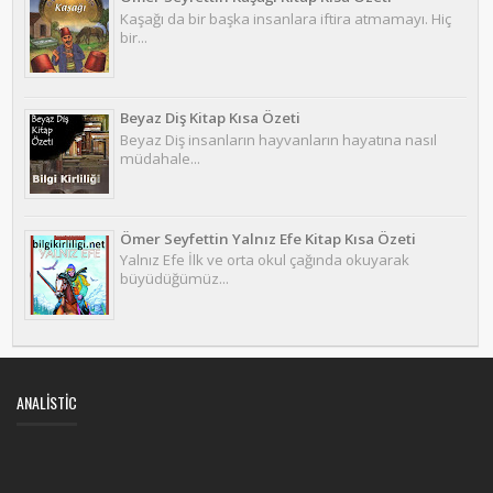
Kaşağı da bir başka insanlara iftira atmamayı. Hiç
bir...
Beyaz Diş Kitap Kısa Özeti
Beyaz Diş insanların hayvanların hayatına nasıl
müdahale...
Ömer Seyfettin Yalnız Efe Kitap Kısa Özeti
Yalnız Efe İlk ve orta okul çağında okuyarak
büyüdüğümüz...
ANALISTIC