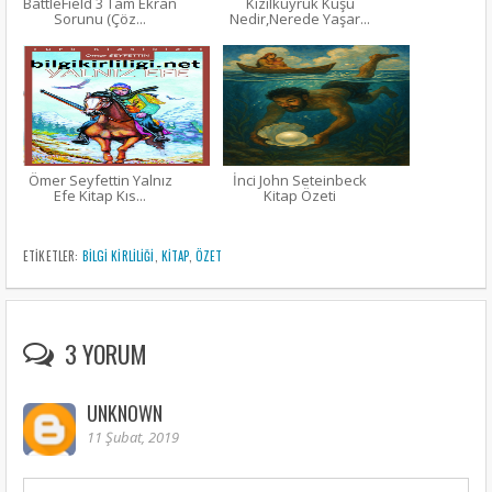
BattleField 3 Tam Ekran
Kızılkuyruk Kuşu
Sorunu (Çöz...
Nedir,Nerede Yaşar...
Ömer Seyfettin Yalnız
İnci John Seteinbeck
Efe Kitap Kıs...
Kitap Özeti
ETIKETLER:
BİLGİ KİRLİLİĞİ
,
KITAP
,
ÖZET
3 YORUM
UNKNOWN
11 Şubat, 2019