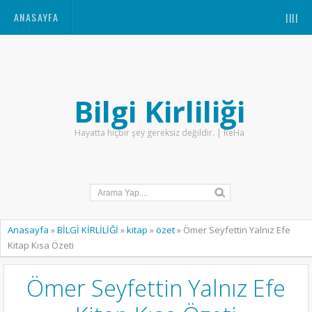
ANASAYFA
||||
Bilgi Kirliliği
Hayatta hiçbir şey gereksiz değildir. | ReHa
Anasayfa
»
BİLGİ KİRLİLİĞİ
»
kitap
»
özet
»
Ömer Seyfettin Yalnız Efe
Kitap Kısa Özeti
Ömer Seyfettin Yalnız Efe