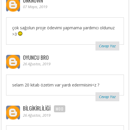
UNKNOWN
07 Mayıs, 2019
çok sağolun proje ödevimi yapmama yardımcı oldunuz
>3
Cevap Yaz
OYUNCU BRO
26 Ağustos, 2019
selam 20 kitab özetim var yardı edermiisini<z ?
Cevap Yaz
BILGIKIRLILIĞI
MOD
26 Ağustos, 2019