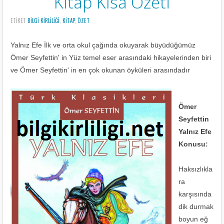
Kitap Kısa Özeti
ETIKET
BİLGİ KİRLİLİĞİ
,
KITAP
,
ÖZET
Yalnız Efe İlk ve orta okul çağında okuyarak büyüdüğümüz
Ömer Seyfettin' in Yüz temel eser arasındaki hikayelerinden biri
ve Ömer Seyfettin' in en çok okunan öyküleri arasındadır
Ömer
Seyfettin
Yalnız Efe
Konusu:
Haksızlıkla
ra
karşısında
dik durmak
boyun eğ