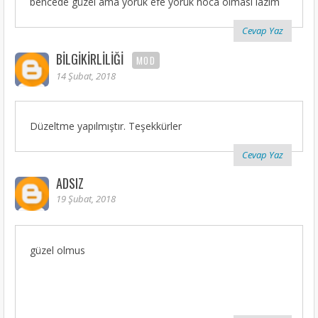
bencede güzel ama yörük efe yörük hoca olması lazım
Cevap Yaz
BILGIKIRLILIĞI
MOD
14 Şubat, 2018
Düzeltme yapılmıştır. Teşekkürler
Cevap Yaz
ADSIZ
19 Şubat, 2018
güzel olmus