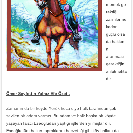
memek ge
rektiği
zalimler ne
kadar
güçlü olsa
da hakkını
n
aranması
gerektiğini
anlatmakta
dır.
Ömer Seyfettin Yalnız Efe Özeti:
Zamanın da bir köyde Yörük hoca diye halk tarafından çok
sevilen bir adam varmış. Bu adam ve halk başka bir köyde
yaşayan faizci Eseoğludan yaptığı işllerden yılmışlar dır.
Eseoğlu tüm halkın topraklarını haczettiği gibi köy halkını da