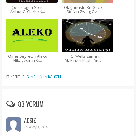
Çocukluğun Sonu
Olağanüstü Bir Gece
Arthur C. Clarke K...
Stefan Zweig Öz...
Ömer Seyfettin Aleko
H.G. Wells Zaman
Hikayesinin Kı...
Makinesi Kitabı An...
ETIKETLER:
BİLGİ KİRLİLİĞİ
,
KITAP
,
ÖZET
83 YORUM
ADSIZ
29 Mayıs, 2016