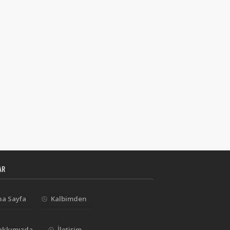
AR
na Sayfa
Kalbimden
akkımızda
İletişim