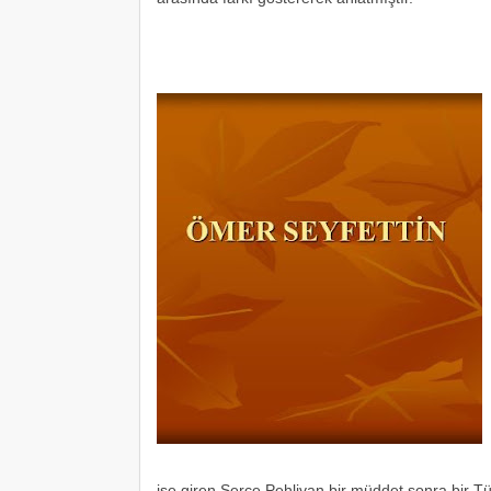
işe giren Serçe Pehlivan bir müddet sonra bir Tür