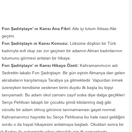
Fon Şadriştayn' ın Karısı Ana Fikri:
Aile içi tutum ihtisas Aile
geçimi.
Fon Şadriştayn ın Karısı Konusu:
Lüksüne düşkün bir Türk
kadınıyla evli olup zar zor geçinen bir adamın Alman kadınlarının
tutumunu görmesi anlatan bir hikaye.
Fon Şadriştayn' ın Karısı Hikaye Özeti:
Kahramanımızın adı
Sedrettin lakabı Fon Şadriştayn. Bir gün eşinin Almanya dan gelen
akrabaların karşılamaya Tarabya ya gitmektedir. Vapurdan inmek
üzereyken kendisine seslenen birini duydu ilk başta bu kişiyi
tanıyamadı. Bu adam okul zamanı zayıf sıska diye dalga geçtikleri
Serçe Pehlivan lakaplı bir çocuktu şimdi kilolanmış dağ gibi
vücutlu bir adam olmuş görünce tanınamaması gayet normal.
Kahramanımız hayrette bu Serçe Pehlivana bu hale nasıl geldiğini
sordu o da hayat hikayesini anlatmaya başladı. Okuldan sonra bir
k Kadını ile evlenmiştir ailesi olmadığı için ilk zamanlarda