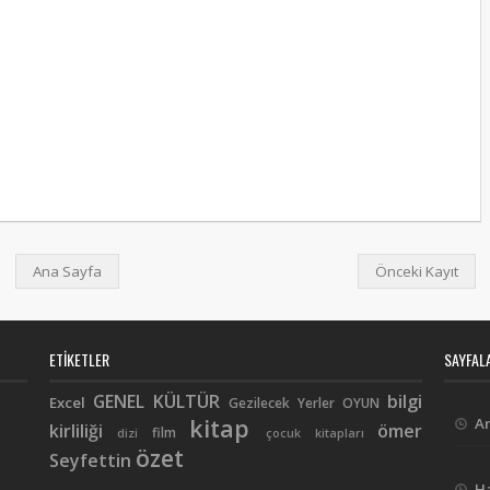
Ana Sayfa
Önceki Kayıt
ETIKETLER
SAYFAL
GENEL KÜLTÜR
bilgi
Excel
Gezilecek Yerler
OYUN
kitap
A
kirliliği
ömer
film
dizi
çocuk kitapları
özet
Seyfettin
H