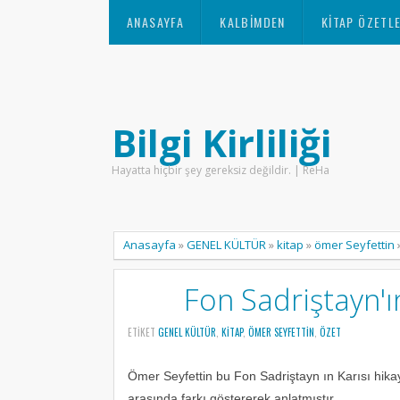
ANASAYFA
KALBIMDEN
KITAP ÖZETLE
Bilgi Kirliliği
Hayatta hiçbir şey gereksiz değildir. | ReHa
Anasayfa
»
GENEL KÜLTÜR
»
kitap
»
ömer Seyfettin
Fon Sadriştayn'ı
ETIKET
GENEL KÜLTÜR
,
KITAP
,
ÖMER SEYFETTIN
,
ÖZET
Ömer Seyfettin bu Fon Sadriştayn ın Karısı hikay
arasında farkı göstererek anlatmıştır.