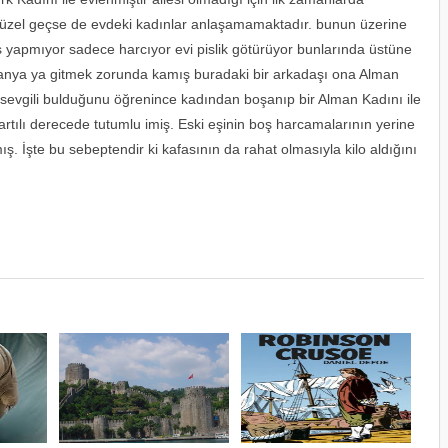
 güzel geçse de evdeki kadınlar anlaşamamaktadır. bunun üzerine
 iş yapmıyor sadece harcıyor evi pislik götürüyor bunlarında üstüne
lmanya ya gitmek zorunda kamış buradaki bir arkadaşı ona Alman
r sevgili bulduğunu öğrenince kadından boşanıp bir Alman Kadını ile
rtılı derecede tutumlu imiş. Eski eşinin boş harcamalarının yerine
ış. İşte bu sebeptendir ki kafasının da rahat olmasıyla kilo aldığını