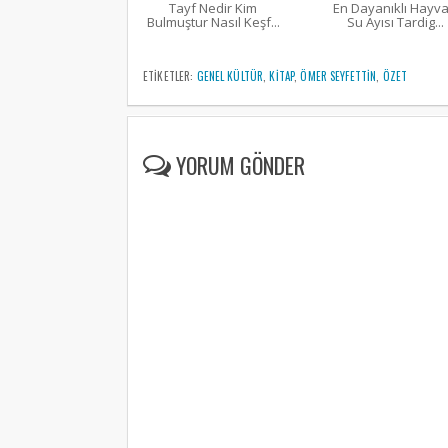
Tayf Nedir Kim
En Dayanıklı Hayv
Bulmuştur Nasıl Keşf...
Su Ayısı Tardig...
ETIKETLER:
GENEL KÜLTÜR
,
KITAP
,
ÖMER SEYFETTIN
,
ÖZET
YORUM GÖNDER