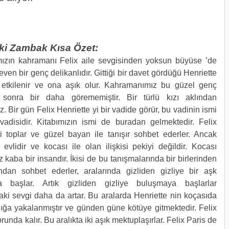
ki Zambak Kısa Özet:
zın kahramanı Felix aile sevgisinden yoksun büyüse ’de
seven bir genç delikanlıdır. Gittiği bir davet gördüğü Henriette
etkilenir ve ona aşık olur. Kahramanımız bu güzel genç
sonra bir daha görememiştir. Bir türlü kızı aklından
. Bir gün Felix Henriette yi bir vadide görür, bu vadinin ismi
adisidir. Kitabımızın ismi de buradan gelmektedir. Felix
ni toplar ve güzel bayan ile tanışır sohbet ederler. Ancak
 evlidir ve kocası ile olan ilişkisi pekiyi değildir. Kocası
z kaba bir insandır. İkisi de bu tanışmalarında bir birlerinden
ından sohbet ederler, aralarında gizliden gizliye bir aşk
a başlar. Artık gizliden gizliye buluşmaya başlarlar
aki sevgi daha da artar. Bu aralarda Henriette nin koçasıda
lığa yakalanmıştır ve günden güne kötüye gitmektedir. Felix
runda kalır. Bu aralıkta iki aşık mektuplaşırlar. Felix Paris de