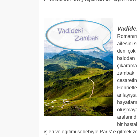
Vadide
Romanımı
ailesini 
den çok 
balodan 
çıkaramaz
zambak v
cesareti
Henriette
anlayışsı
hayatlar
oluşmay
aralarınd
bir hasta
işleri ve eğitimi sebebiyle Paris' e gitmek zo