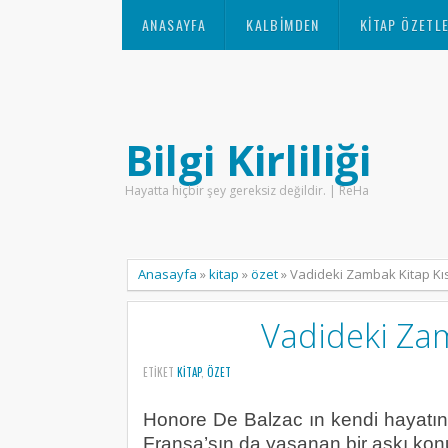
ANASAYFA
KALBIMDEN
KITAP ÖZETLE
Bilgi Kirliliği
Hayatta hiçbir şey gereksiz değildir. | ReHa
Anasayfa
»
kitap
»
özet
»
Vadideki Zambak Kitap Kı
Vadideki Zam
ETIKET
KITAP
,
ÖZET
Honore De Balzac ın kendi hayatın
Fransa’sın da yaşanan bir aşkı konu