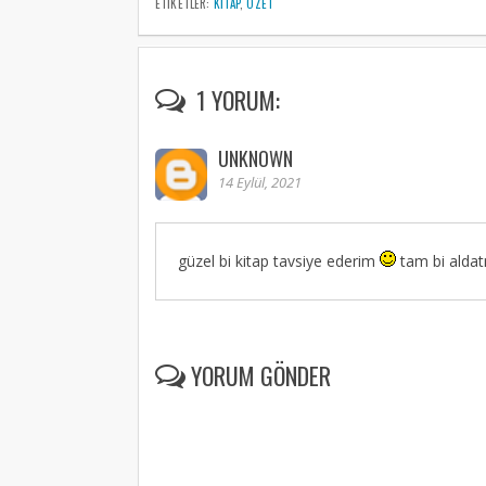
ETIKETLER:
KITAP
,
ÖZET
1 YORUM:
UNKNOWN
14 Eylül, 2021
güzel bi kitap tavsiye ederim
tam bi aldat
YORUM GÖNDER