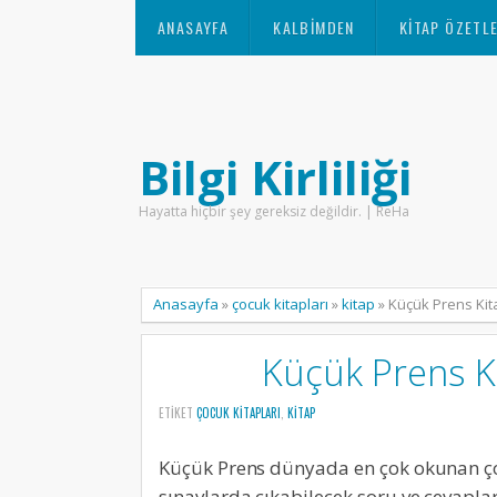
ANASAYFA
KALBIMDEN
KITAP ÖZETLE
Bilgi Kirliliği
Hayatta hiçbir şey gereksiz değildir. | ReHa
Anasayfa
»
çocuk kitapları
»
kitap
»
Küçük Prens Kit
Küçük Prens Ki
ETIKET
ÇOCUK KITAPLARI
,
KITAP
Küçük Prens dünyada en çok okunan ço
sınavlarda çıkabilecek soru ve cevapla