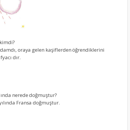
 kimdi?
adamdı, oraya gelen kaşiflerden öğrendiklerini
yacı dır.
ılında nerede doğmuştur?
yılında Fransa doğmuştur.