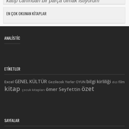
katıp canından bir parça olmak istiyorum
EN ÇOK OKUNAN KITAPLAR
ANALISTIC
ETIKETLER
GENEL KÜLTÜR
bilgi kirliliği
Excel
Gezilecek Yerler
OYUN
film
dizi
kitap
özet
ömer Seyfettin
çocuk kitapları
SAYFALAR