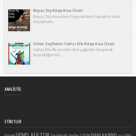
Beyaz Diş Kitap Kısa Özeti
Beyaz Diş insanların hayvanların hayatına nasıl
müdahale...
Ömer Seyfettin Yalnız Efe Kitap Kısa Özeti
Yalnız Efe İlk ve orta okul çağında okuyarak
büyüdüğümüz...
ANALISTIC
ETIKETLER
GENEL KÜLTÜR
bilgi kirliliği
Excel
Gezilecek Yerler
OYUN
film
dizi