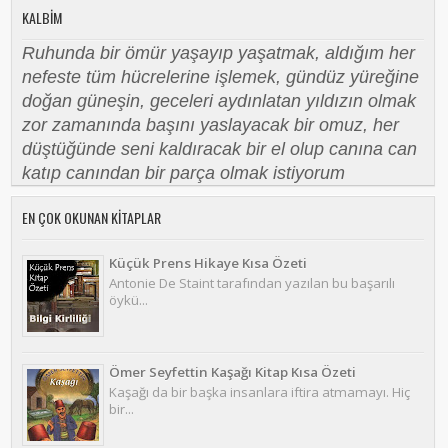
KALBIM
Ruhunda bir ömür yaşayıp yaşatmak, aldığım her
nefeste tüm hücrelerine işlemek, gündüz yüreğine
doğan güneşin, geceleri aydınlatan yıldızın olmak
zor zamanında başını yaslayacak bir omuz, her
düştüğünde seni kaldıracak bir el olup canına can
katıp canından bir parça olmak istiyorum
EN ÇOK OKUNAN KITAPLAR
Küçük Prens Hikaye Kısa Özeti
Antonie De Staint tarafından yazılan bu başarılı
öykü...
Ömer Seyfettin Kaşağı Kitap Kısa Özeti
Kaşağı da bir başka insanlara iftira atmamayı. Hiç
bir...