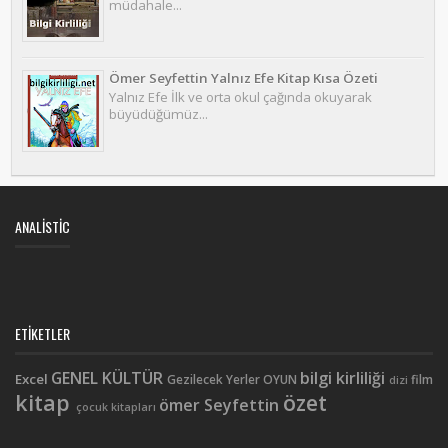
müdahale...
Ömer Seyfettin Yalnız Efe Kitap Kısa Özeti
Yalnız Efe İlk ve orta okul çağında okuyarak
büyüdüğümüz...
ANALISTIC
ETIKETLER
GENEL KÜLTÜR
bilgi kirliliği
Excel
Gezilecek Yerler
OYUN
film
dizi
kitap
özet
ömer Seyfettin
çocuk kitapları