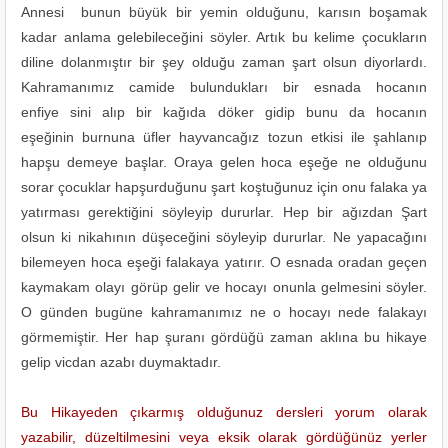
Annesi bunun büyük bir yemin olduğunu, karısın boşamak
kadar anlama gelebileceğini söyler. Artık bu kelime çocukların
diline dolanmıştır bir şey olduğu zaman şart olsun diyorlardı.
Kahramanımız camide bulundukları bir esnada hocanın
enfiye sini alıp bir kağıda döker gidip bunu da hocanın
eşeğinin burnuna üfler hayvancağız tozun etkisi ile şahlanıp
hapşu demeye başlar. Oraya gelen hoca eşeğe ne olduğunu
sorar çocuklar hapşurduğunu şart koştuğunuz için onu falaka ya
yatırması gerektiğini söyleyip dururlar. Hep bir ağızdan Şart
olsun ki nikahının düşeceğini söyleyip dururlar. Ne yapacağını
bilemeyen hoca eşeği falakaya yatırır. O esnada oradan geçen
kaymakam olayı görüp gelir ve hocayı onunla gelmesini söyler.
O günden bugüne kahramanımız ne o hocayı nede falakayı
görmemiştir. Her hap şuranı gördüğü zaman aklına bu hikaye
gelip vicdan azabı duymaktadır.
Bu Hikayeden çıkarmış olduğunuz dersleri yorum olarak
yazabilir, düzeltilmesini veya eksik olarak gördüğünüz yerler