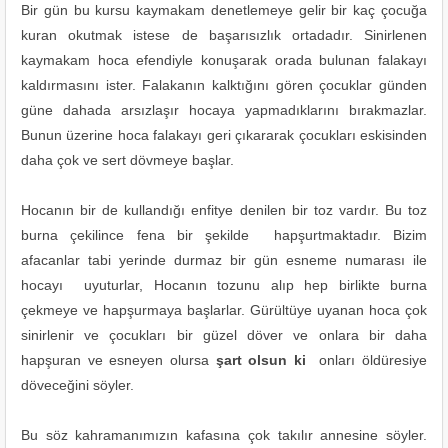
Bir gün bu kursu kaymakam denetlemeye gelir bir kaç çocuğa
kuran okutmak istese de başarısızlık ortadadır. Sinirlenen
kaymakam hoca efendiyle konuşarak orada bulunan falakayı
kaldırmasını ister. Falakanın kalktığını gören çocuklar günden
güne dahada arsızlaşır hocaya yapmadıklarını bırakmazlar.
Bunun üzerine hoca falakayı geri çıkararak çocukları eskisinden
daha çok ve sert dövmeye başlar.
Hocanın bir de kullandığı enfitye denilen bir toz vardır. Bu toz
burna çekilince fena bir şekilde hapşurtmaktadır. Bizim
afacanlar tabi yerinde durmaz bir gün esneme numarası ile
hocayı uyuturlar, Hocanın tozunu alıp hep birlikte burna
çekmeye ve hapşurmaya başlarlar. Gürültüye uyanan hoca çok
sinirlenir ve çocukları bir güzel döver ve onlara bir daha
hapşuran ve esneyen olursa
şart olsun ki
onları öldüresiye
döveceğini söyler.
Bu söz kahramanımızın kafasına çok takılır annesine söyler.