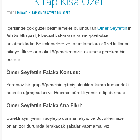
Kitap Kısa Özeti
ETIKET
HIKAYE
,
KITAP
,
ÖMER SEYFETTIN
,
ÖZET
İçerisinde çok güzel betimlemeler bulunduran
Ömer Seyfettin
'in
falaka hikayesi, hikayeyi kahramanımızın gözünden
anlatmaktadır. Betimlemelere ve tanımlamalara güzel kullanan
hikaye, İlk ve orta okul öğrencilerimizin okuması gereken bir
eserdir.
Ömer Seyfettin Falaka Konusu:
Yaramaz bir grup öğrencinin gitmiş oldukları kuran kursundaki
hoca ile uğraşmaları ve Hocanın sürekli yemin edip durması.
Ömer Seyfettin Falaka Ana Fikri:
Sürekli aynı yemini söyleyip durmamalıyız ve Büyüklerimize
onları zor durumda bırakacak şakalar yapmamalıyız.