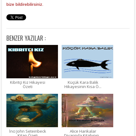
bize bildirebilirsiniz.
BENZER YAZILAR :
Kibritçi Kız Hikayesi
Küçük Kara Balık
Özeti
Hikayesinin Kısa Ö...
İnci John Seteinbeck
Alice Harikalar
Kitap Özeti
Diyarında Kitabının...