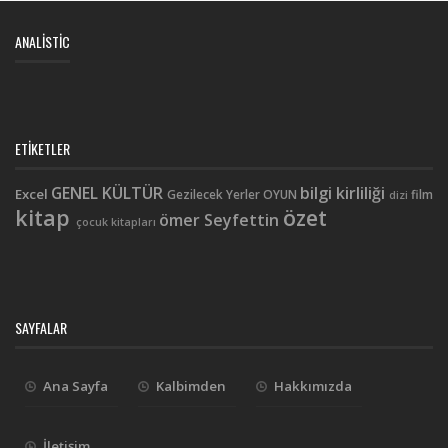
ANALISTIC
ETIKETLER
GENEL KÜLTÜR
bilgi kirliliği
Excel
Gezilecek Yerler
OYUN
film
dizi
kitap
özet
ömer Seyfettin
çocuk kitapları
SAYFALAR
Ana Sayfa
Kalbimden
Hakkımızda
İletişim