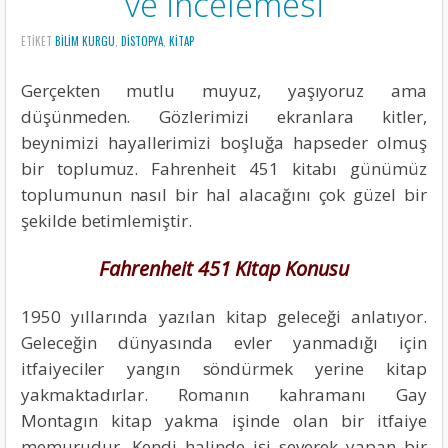
ve İncelemesi
ETIKET
BILIM KURGU
,
DISTOPYA
,
KITAP
Gerçekten mutlu muyuz, yaşıyoruz ama
düşünmeden. Gözlerimizi ekranlara kitler,
beynimizi hayallerimizi boşluğa hapseder olmuş
bir toplumuz. Fahrenheit 451 kitabı günümüz
toplumunun nasıl bir hal alacağını çok güzel bir
şekilde betimlemiştir.
Fahrenheit 451 Kitap Konusu
1950 yıllarında
yazılan kitap geleceği anlatıyor.
Geleceğin dünyasında evler yanmadığı için
itfaiyeciler yangın söndürmek yerine kitap
yakmaktadırlar. Romanın kahramanı Gay
Montagın kitap yakma işinde olan bir itfaiye
memurudur. Kendi halinde işi severek yapan bir