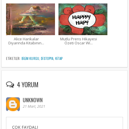
Alice Harikalar
Mutlu Prens Hikayesi
Diyarında Kitabının...
Özeti Oscar Wi...
ETIKETLER:
BILIM KURGU
,
DISTOPYA
,
KITAP
4 YORUM
UNKNOWN
21 Mart, 2021
ÇOK FAYDALI